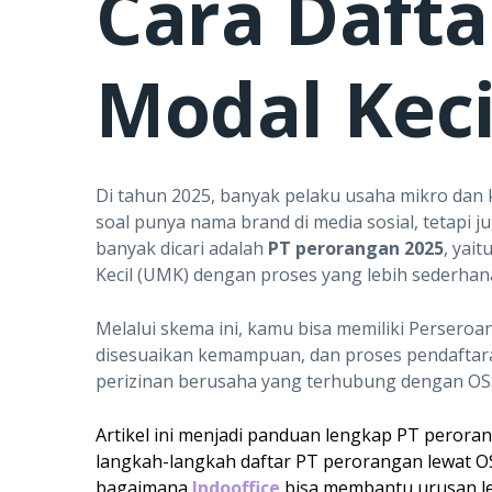
Cara Daft
Modal Keci
Di tahun 2025, banyak pelaku usaha mikro dan 
soal punya nama brand di media sosial, tetapi 
banyak dicari adalah
PT perorangan 2025
, yai
Kecil (UMK) dengan proses yang lebih sederhana
Melalui skema ini, kamu bisa memiliki Perseroa
disesuaikan kemampuan, dan proses pendaftaran
perizinan berusaha yang terhubung dengan OS
Artikel ini menjadi panduan lengkap PT perorang
langkah-langkah daftar PT perorangan lewat O
bagaimana
Indooffice
bisa membantu urusan leg