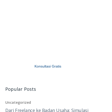
Butuh Kantor
untuk Usaha
Anda?
Indo Office Solusinya,
Sewa 1, Dapat 5
Kantor.
Konsultasi Gratis
Popular Posts
Uncategorized
Dari Freelance ke Badan Usaha: Simulasi