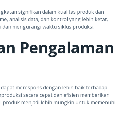
katan signifikan dalam kualitas produk dan
e, analisis data, dan kontrol yang lebih ketat,
 dan mengurangi waktu siklus produksi.
kan Pengalaman
 dapat merespons dengan lebih baik terhadap
roduksi secara cepat dan efisien memberikan
si produk menjadi lebih mungkin untuk memenuhi