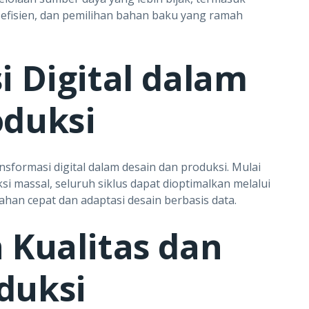
fisien, dan pemilihan bahan baku yang ramah
i Digital dalam
oduksi
nsformasi digital dalam desain dan produksi. Mulai
si massal, seluruh siklus dapat dioptimalkan melalui
han cepat dan adaptasi desain berbasis data.
 Kualitas dan
duksi