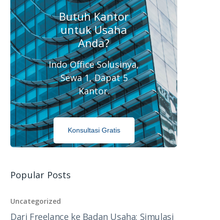
Butuh Kantor
untuk Usaha
Anda?
Indo Office Solusinya,
Sewa 1, Dapat 5
Kantor.
Konsultasi Gratis
Popular Posts
Uncategorized
Dari Freelance ke Badan Usaha: Simulasi