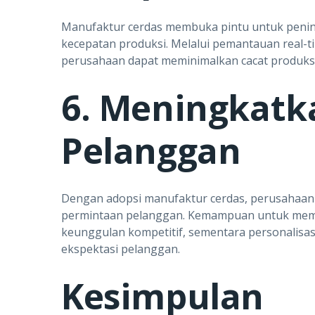
Manufaktur cerdas membuka pintu untuk pening
kecepatan produksi. Melalui pemantauan real-tim
perusahaan dapat meminimalkan cacat produksi
6. Meningkat
Pelanggan
Dengan adopsi manufaktur cerdas, perusahaan
permintaan pelanggan. Kemampuan untuk memp
keunggulan kompetitif, sementara personalisa
ekspektasi pelanggan.
Kesimpulan