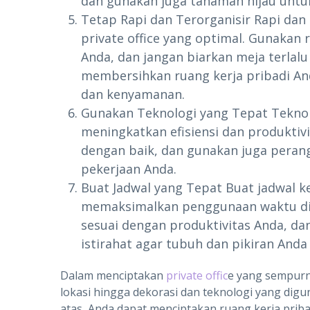
dan gunakan juga tanaman hijau untu
Tetap Rapi dan Terorganisir Rapi dan
private office yang optimal. Gunakan
Anda, dan jangan biarkan meja terlal
membersihkan ruang kerja pribadi An
dan kenyamanan.
Gunakan Teknologi yang Tepat Tekno
meningkatkan efisiensi dan produktiv
dengan baik, dan gunakan juga peran
pekerjaan Anda.
Buat Jadwal yang Tepat Buat jadwal k
memaksimalkan penggunaan waktu di pr
sesuai dengan produktivitas Anda, d
istirahat agar tubuh dan pikiran Anda
Dalam menciptakan
private offic
e yang sempurn
lokasi hingga dekorasi dan teknologi yang dig
atas, Anda dapat menciptakan ruang kerja pribad