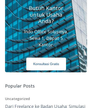
Butuh Kantor
untuk Usaha
Anda?
Indo Office Solusinya,
Sewa 1, Dapat 5
Kantor.
Konsultasi Gratis
Popular Posts
Uncategorized
Dari Freelance ke Badan Usaha: Simulasi